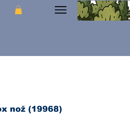
ox nož (19968)
ijena