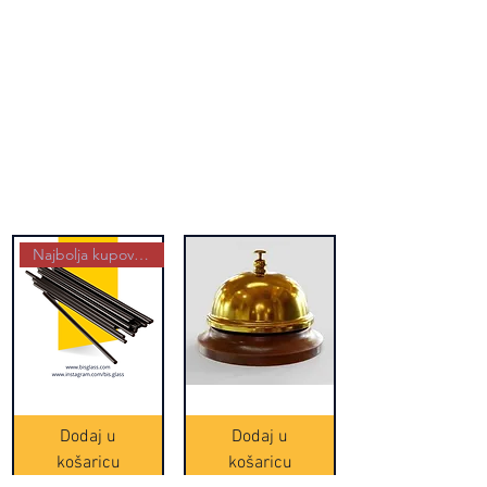
Najbolja kupovina
Crne
Zvono
Frappe
zlatne
slamke
boje
Dodaj u
Dodaj u
-
(20465)
500
košaricu
košaricu
komada
(16391)