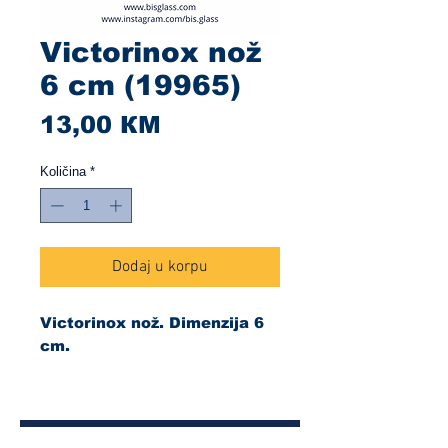
Victorinox nož
6 cm (19965)
Cijena
13,00 КМ
Količina
*
Dodaj u korpu
Victorinox nož. Dimenzija 6
cm.