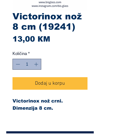
Victorinox nož
8 cm (19241)
Cijena
13,00 КМ
Količina
*
Dodaj u korpu
Victorinox nož crni.
Dimenzija 8 cm.