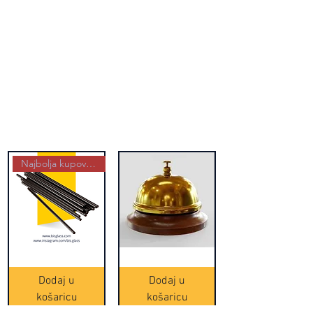
Najbolja kupovina
Crne
Zvono
Frappe
zlatne
slamke
boje
Dodaj u
Dodaj u
-
(20465)
500
košaricu
košaricu
komada
(16391)