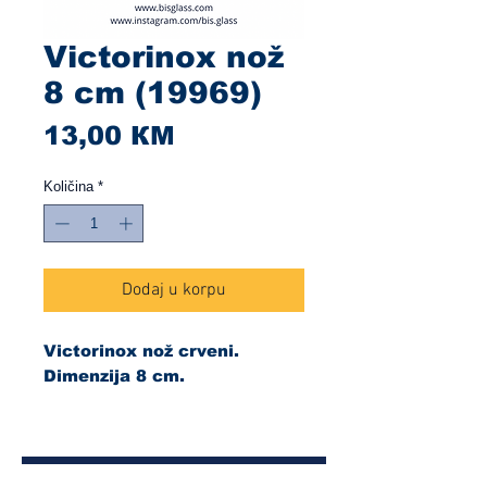
Victorinox nož
8 cm (19969)
Cijena
13,00 КМ
Količina
*
Dodaj u korpu
Victorinox nož crveni.
Dimenzija 8 cm.