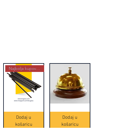
Najbolja kupovina
Crne
Zvono
Frappe
zlatne
slamke
boje
Dodaj u
Dodaj u
-
(20465)
500
košaricu
košaricu
komada
(16391)