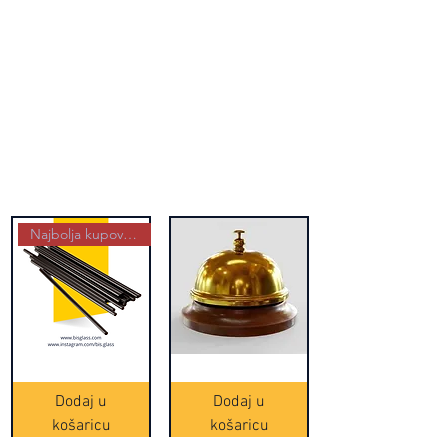
Najbolja kupovina
Crne
Zvono
Frappe
zlatne
slamke
boje
Dodaj u
Dodaj u
-
(20465)
500
košaricu
košaricu
komada
(16391)