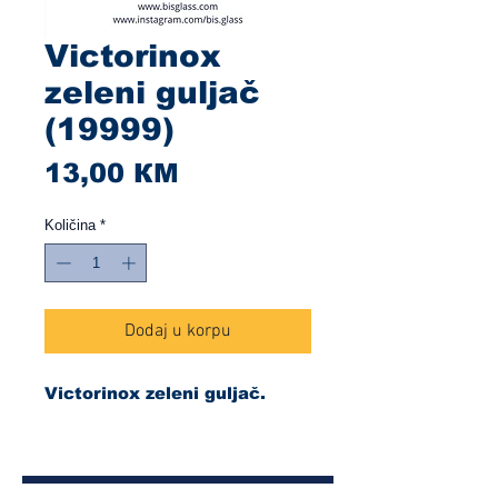
Victorinox
zeleni guljač
(19999)
Cijena
13,00 КМ
Količina
*
Dodaj u korpu
Victorinox zeleni guljač.