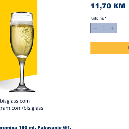
C
11,70 КМ
Količina
*
remina 190 ml. Pakovanje 6/1.