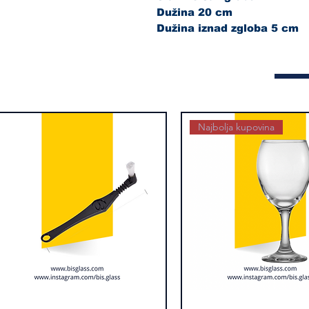
Dužina 20 cm
Dužina iznad zgloba 5 cm
Najbolja kupovina
kica
Brzi pregled
Alexander
Brzi pregled