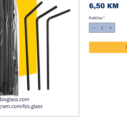
Ci
6,50 КМ
Količina
*