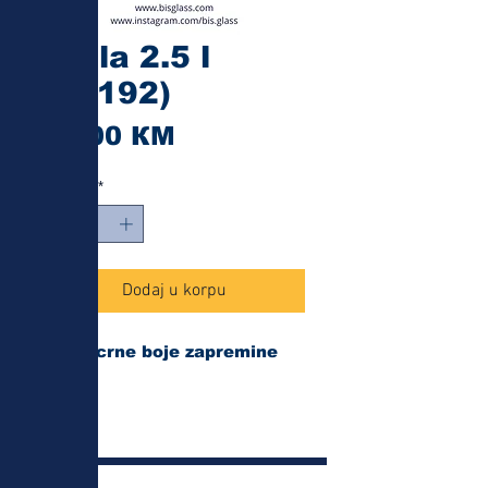
Kibla 2.5 l
(20192)
Cijena
10,00 КМ
Količina
*
Dodaj u korpu
Kibla crne boje zapremine
2,5 L.