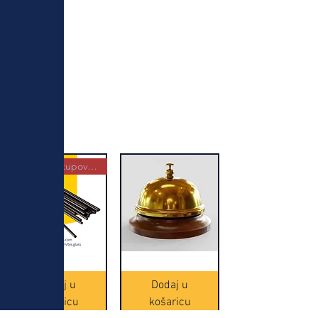
Najbolja kupovina
Crne
Zvono
Frappe
zlatne
slamke
boje
Dodaj u
Dodaj u
-
(20465)
500
košaricu
košaricu
komada
(16391)