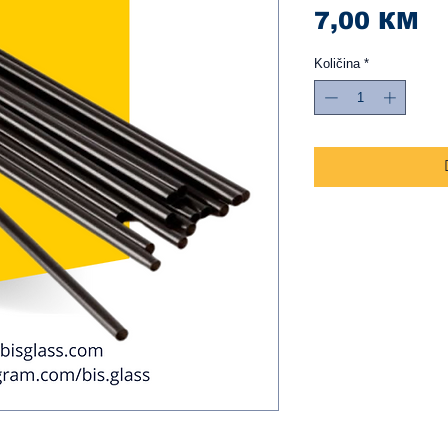
Ci
7,00 КМ
Količina
*