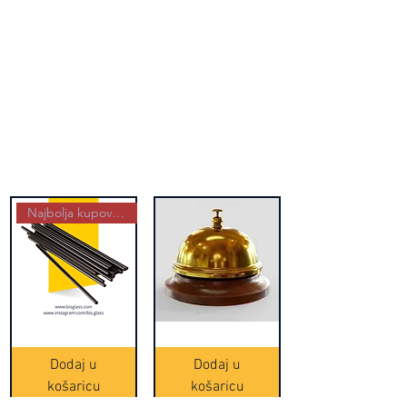
Najbolja kupovina
Crne
Zvono
Frappe
zlatne
slamke
boje
Dodaj u
Dodaj u
-
(20465)
500
košaricu
košaricu
komada
(16391)