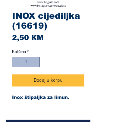
INOX cijediljka
(16619)
Cijena
2,50 КМ
Količina
*
Dodaj u korpu
Inox štipaljka za limun.