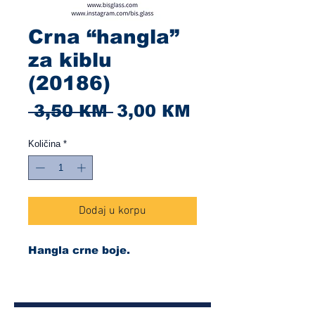
Crna “hangla”
za kiblu
(20186)
Redovna
Cijena
 3,50 КМ 
3,00 КМ
cijena
s
Količina
*
popustom
Dodaj u korpu
Hangla crne boje.