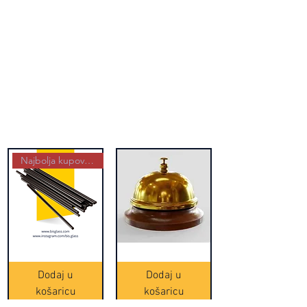
Najbolja kupovina
Crne
Zvono
Frappe
zlatne
slamke
boje
Dodaj u
Dodaj u
-
(20465)
500
košaricu
košaricu
komada
(16391)