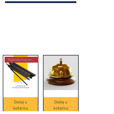
Najbolja kupovina
Crne
Zvono
Frappe
zlatne
slamke
boje
Dodaj u
Dodaj u
-
(20465)
500
košaricu
košaricu
komada
(16391)