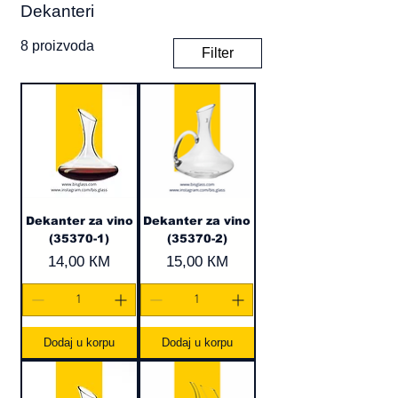
Dekanteri
8 proizvoda
Filter
Dekanter za vino
Dekanter za vino
(35370-1)
(35370-2)
Cijena
Cijena
14,00 КМ
15,00 КМ
Dodaj u korpu
Dodaj u korpu