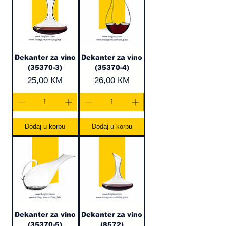
Dekanter za vino
Dekanter za vino
(35370-3)
(35370-4)
Cijena
Cijena
25,00 КМ
26,00 КМ
Dodaj u korpu
Dodaj u korpu
Dekanter za vino
Dekanter za vino
(35370-5)
(8572)