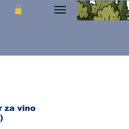
 za vino
)