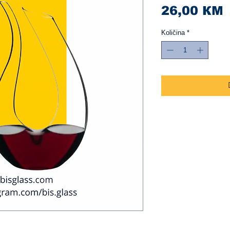
C
26,00 КМ
Količina
*