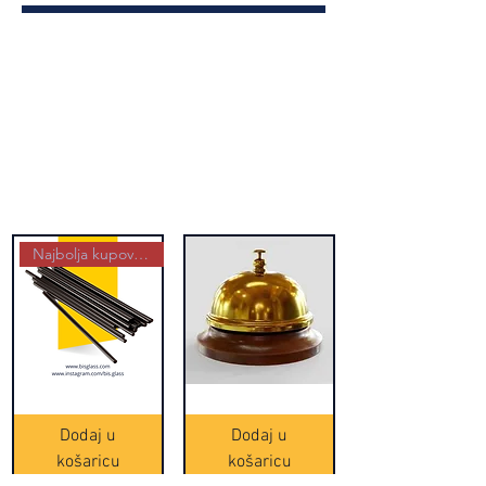
Najbolja kupovina
Crne
Zvono
Frappe
zlatne
slamke
boje
Dodaj u
Dodaj u
-
(20465)
500
košaricu
košaricu
komada
(16391)