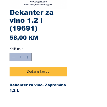
Dekanter za
vino 1.2 l
(19691)
Cijena
58,00 КМ
Količina
*
Dodaj u korpu
Dekanter za vino. Zapremina
1,2 l.