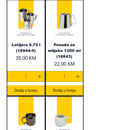
Latijera 0.75 l
Posuda za
(16944-5)
mlijeko 1200 ml
(18843)
Cijena
35,00 КМ
Cijena
22,00 КМ
Dodaj u korpu
Dodaj u korpu