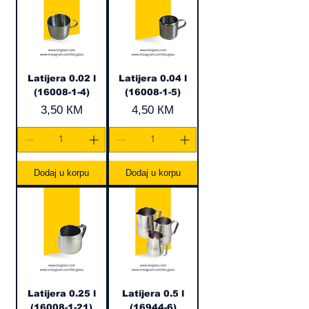
Latijera 0.02 l
Latijera 0.04 l
(16008-1-4)
(16008-1-5)
Cijena
Cijena
3,50 КМ
4,50 КМ
Dodaj u korpu
Dodaj u korpu
Latijera 0.25 l
Latijera 0.5 l
(16008-1-21)
(16944-6)