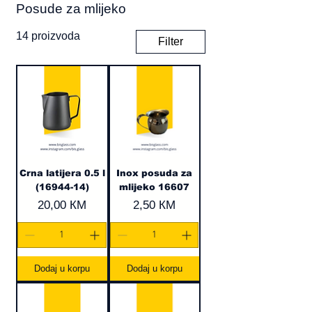
Posude za mlijeko
14 proizvoda
Filter
Crna latijera 0.5 l
Inox posuda za
(16944-14)
mlijeko 16607
Cijena
Cijena
20,00 КМ
2,50 КМ
Dodaj u korpu
Dodaj u korpu