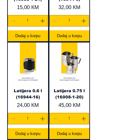
Cijena
Cijena
15,00 КМ
32,00 КМ
Dodaj u korpu
Dodaj u korpu
Latijera 0.6 l
Latijera 0.75 l
(16944-16)
(16008-1-20)
Cijena
Cijena
24,00 КМ
45,00 КМ
Dodaj u korpu
Dodaj u korpu