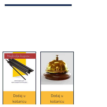
Najbolja kupovina
Crne
Zvono
Frappe
zlatne
slamke
boje
Dodaj u
Dodaj u
-
(20465)
500
košaricu
košaricu
komada
(16391)