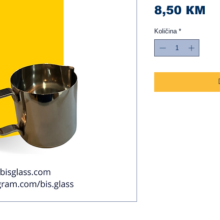
Ci
8,50 КМ
Količina
*