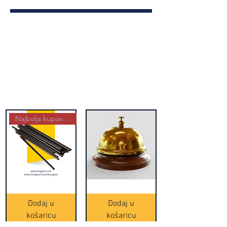
Najbolja kupovina
Crne
Zvono
Frappe
zlatne
slamke
boje
Dodaj u
Dodaj u
-
(20465)
500
košaricu
košaricu
komada
(16391)