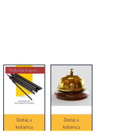
Najbolja kupovina
Crne
Zvono
Frappe
zlatne
slamke
boje
Dodaj u
Dodaj u
-
(20465)
500
košaricu
košaricu
komada
(16391)