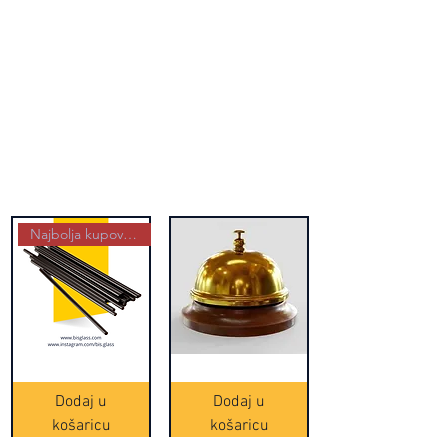
Najbolja kupovina
Crne
Zvono
Frappe
zlatne
slamke
boje
Dodaj u
Dodaj u
-
(20465)
500
košaricu
košaricu
komada
(16391)