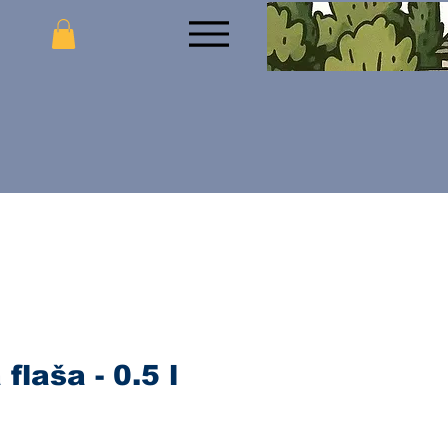
flaša - 0.5 l
jena