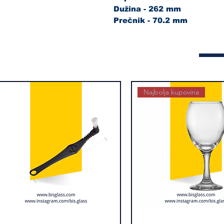
Dužina - 262 mm
Prečnik - 70.2 mm
Najbolja kupovina
kica
Brzi pregled
Alexander
Brzi pregled