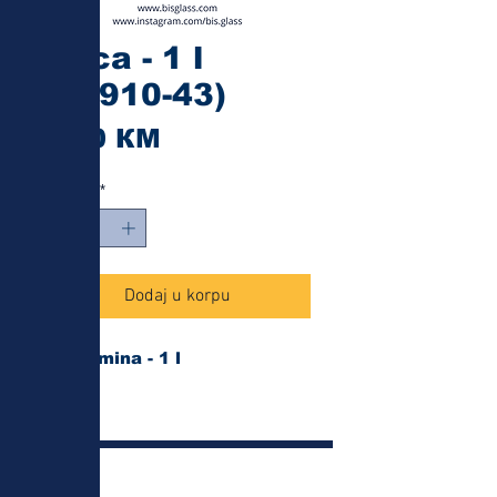
Boca - 1 l
(16910-43)
Cijena
7,00 КМ
Količina
*
Dodaj u korpu
Zapremina - 1 l