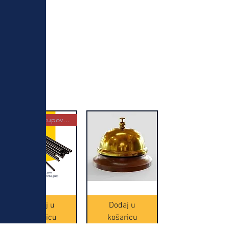
Najbolja kupovina
Crne
Zvono
Frappe
zlatne
slamke
boje
Dodaj u
Dodaj u
-
(20465)
500
košaricu
košaricu
komada
(16391)