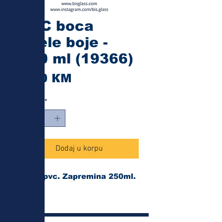
PVC boca
bijele boje -
250 ml (19366)
Cijena
1,20 КМ
Količina
*
Dodaj u korpu
Boca pvc. Zapremina 250ml.