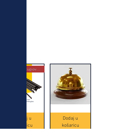
Najbolja kupovina
Crne
Zvono
Frappe
zlatne
slamke
boje
Dodaj u
Dodaj u
-
(20465)
500
košaricu
košaricu
komada
(16391)