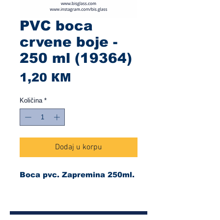
PVC boca
crvene boje -
250 ml (19364)
Cijena
1,20 КМ
Količina
*
Dodaj u korpu
Boca pvc. Zapremina 250ml.