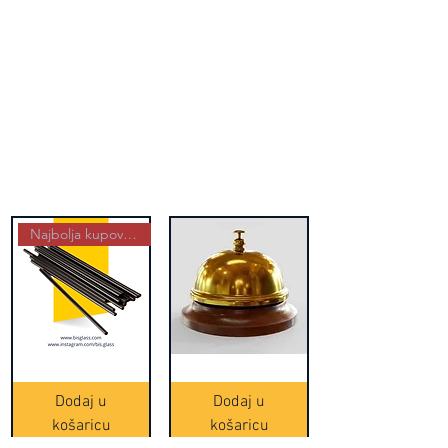
Najbolja kupovina
Crne
Zvono
Frappe
zlatne
slamke
boje
Dodaj u
Dodaj u
-
(20465)
500
košaricu
košaricu
komada
(16391)