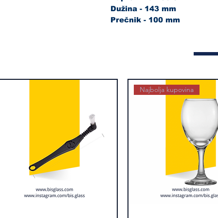
Dužina - 143 mm
Prečnik - 100 mm
Najbolja kupovina
kica
Brzi pregled
Alexander
Brzi pregled