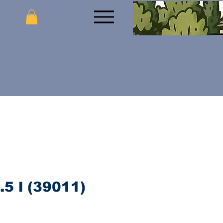
.5 l (39011)
jena