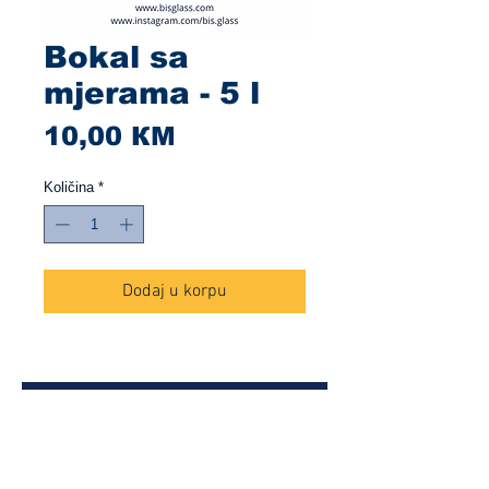
Bokal sa
mjerama - 5 l
Cijena
10,00 КМ
Količina
*
Dodaj u korpu