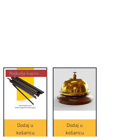
Najbolja kupovina
Crne
Zvono
Frappe
zlatne
slamke
boje
Dodaj u
Dodaj u
-
(20465)
500
košaricu
košaricu
komada
(16391)