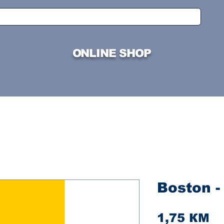
ONLINE SHOP
Boston -
Ci
1,75 КМ