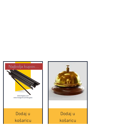
Najbolja kupovina
Crne
Zvono
Frappe
zlatne
slamke
boje
Dodaj u
Dodaj u
-
(20465)
500
košaricu
košaricu
komada
(16391)