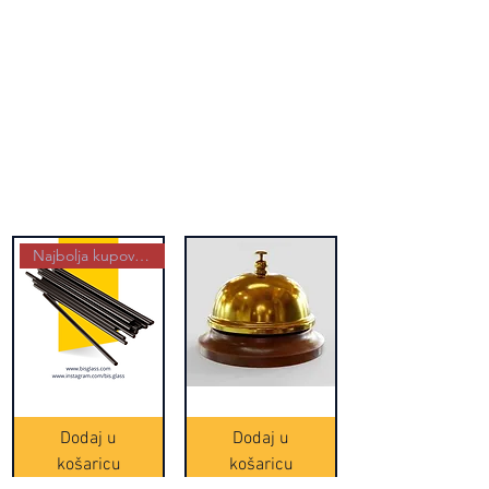
Najbolja kupovina
Crne
Zvono
Frappe
zlatne
slamke
boje
Dodaj u
Dodaj u
-
(20465)
500
košaricu
košaricu
komada
(16391)