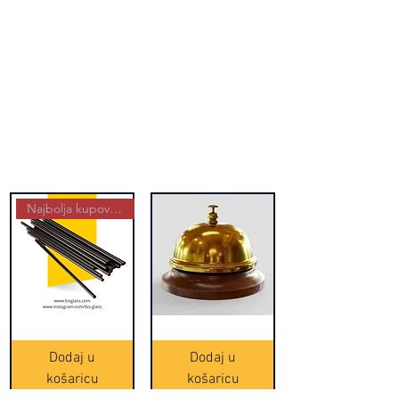
Najbolja kupovina
Crne
Zvono
Frappe
zlatne
slamke
boje
Dodaj u
Dodaj u
-
(20465)
500
košaricu
košaricu
komada
(16391)