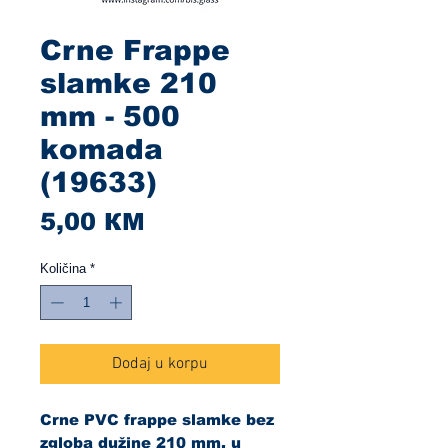
Crne Frappe
slamke 210
mm - 500
komada
(19633)
Cijena
5,00 КМ
Količina
*
Dodaj u korpu
Crne PVC frappe slamke bez
zgloba dužine 210 mm, u