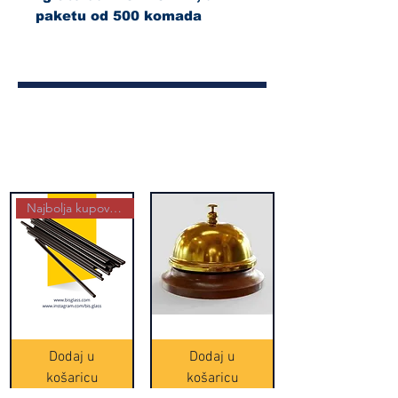
paketu od 500 komada
Najbolja kupovina
Crne
Zvono
Frappe
zlatne
slamke
boje
Dodaj u
Dodaj u
-
(20465)
500
košaricu
košaricu
komada
(16391)