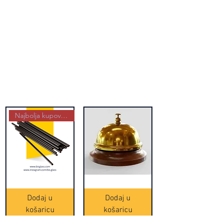
Najbolja kupovina
Crne
Zvono
Frappe
zlatne
slamke
boje
Dodaj u
Dodaj u
-
(20465)
500
košaricu
košaricu
komada
(16391)