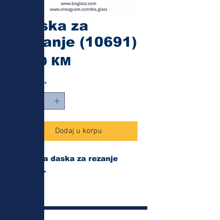
Daska za
rezanje (10691)
Cijena
6,50 КМ
Količina
*
Dodaj u korpu
Drvena daska za rezanje
velika.