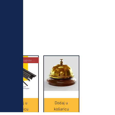
Najbolja kupovina
Crne
Zvono
Frappe
zlatne
slamke
boje
Dodaj u
Dodaj u
-
(20465)
500
košaricu
košaricu
komada
(16391)