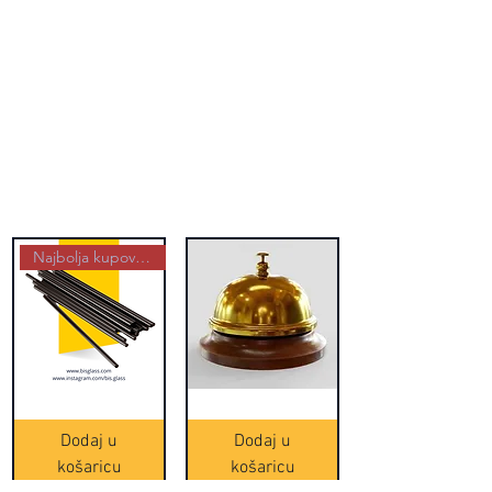
Najbolja kupovina
Crne
Zvono
Frappe
zlatne
slamke
boje
Dodaj u
Dodaj u
-
(20465)
500
košaricu
košaricu
komada
(16391)