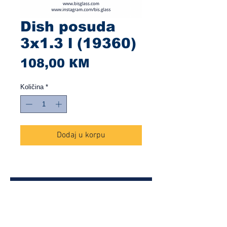
Dish posuda
3x1.3 l (19360)
Cijena
108,00 КМ
Količina
*
Dodaj u korpu