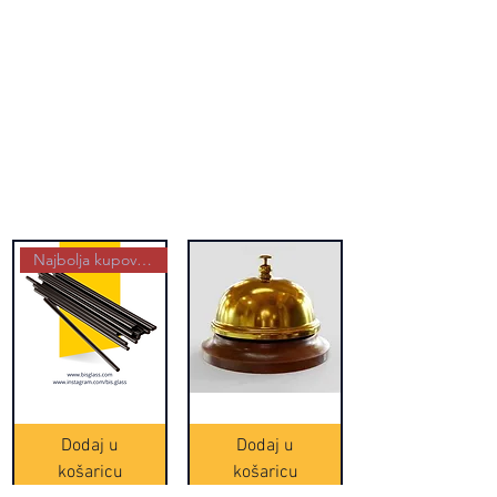
Najbolja kupovina
Crne
Zvono
Frappe
zlatne
slamke
boje
Dodaj u
Dodaj u
-
(20465)
500
košaricu
košaricu
komada
(16391)