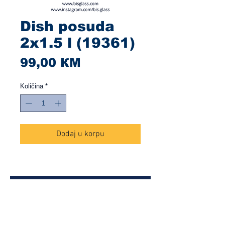
Dish posuda
2x1.5 l (19361)
Cijena
99,00 КМ
Količina
*
Dodaj u korpu