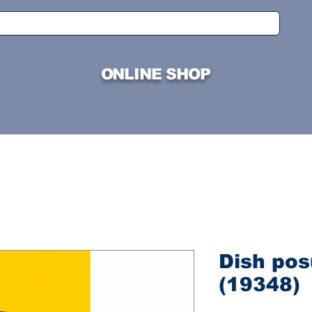
ONLINE SHOP
Dish po
(19348)