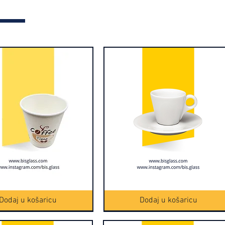
Brzi pregled
Šolja
Brzi pregled
za
espresso
Dodaj u košaricu
Dodaj u košaricu
6/1
(16150-
1)