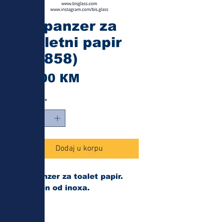
Dispanzer za
toaletni papir
(18858)
Cijena
35,00 КМ
Količina
*
Dodaj u korpu
Dispanzer za toalet papir.
Izrađen od inoxa.