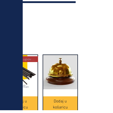
Najbolja kupovina
Crne
Zvono
Frappe
zlatne
slamke
boje
Dodaj u
Dodaj u
-
(20465)
500
košaricu
košaricu
komada
(16391)