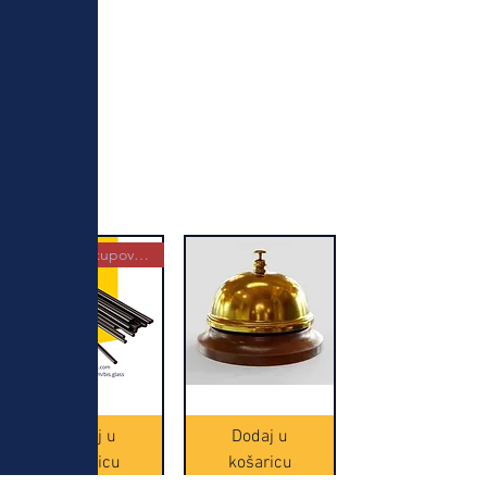
Najbolja kupovina
Crne
Zvono
Frappe
zlatne
slamke
boje
Dodaj u
Dodaj u
-
(20465)
500
košaricu
košaricu
komada
(16391)