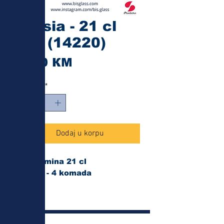
Elysia - 21 cl
4/1 (14220)
Cijena
3,30 КМ
Količina
*
Dodaj u korpu
Zapremina 21 cl
Paket - 4 komada