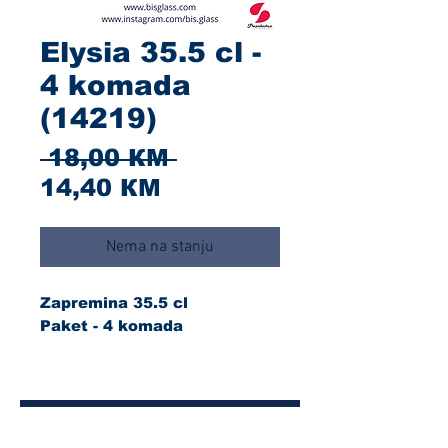
Elysia 35.5 cl -
4 komada
(14219)
Redovna
 18,00 КМ 
Cijena
cijena
14,40 КМ
s
popustom
Nema na stanju
Zapremina 35.5 cl
Paket - 4 komada