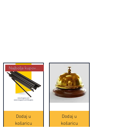
Najbolja kupovina
Crne
Zvono
Frappe
zlatne
slamke
boje
Dodaj u
Dodaj u
-
(20465)
500
košaricu
košaricu
komada
(16391)