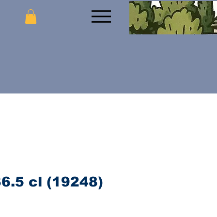
36.5 cl (19248)
jena