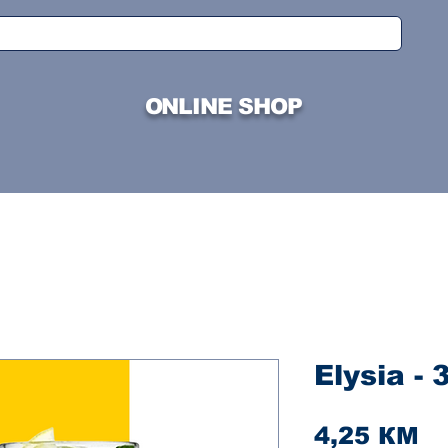
ONLINE SHOP
Elysia - 
Ci
4,25 КМ