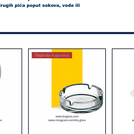
drugih pića poput sokova, vode ili
Najbolja kupovina
Selena
Brzi pregled
Šolja