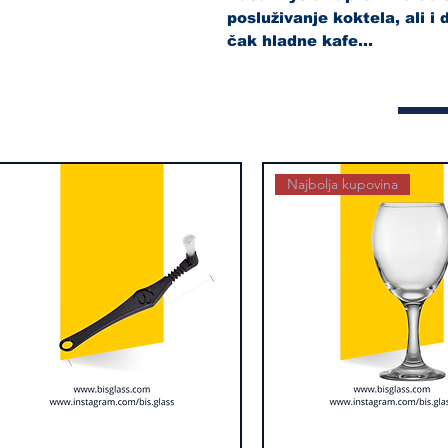
posluživanje koktela, ali i 
čak hladne kafe...
Najbolja kupovina
kica
Brzi pregled
Alexander
Brzi pregled