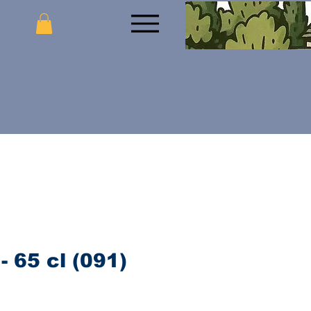
- 65 cl (091)
jena