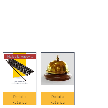
Najbolja kupovina
Crne
Zvono
Frappe
zlatne
slamke
boje
Dodaj u
Dodaj u
-
(20465)
500
košaricu
košaricu
komada
(16391)