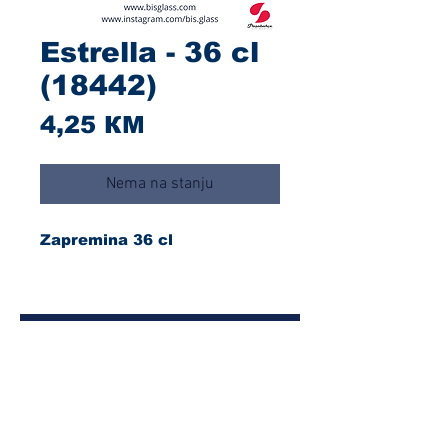
Estrella - 36 cl
(18442)
Cijena
4,25 КМ
Nema na stanju
Zapremina 36 cl