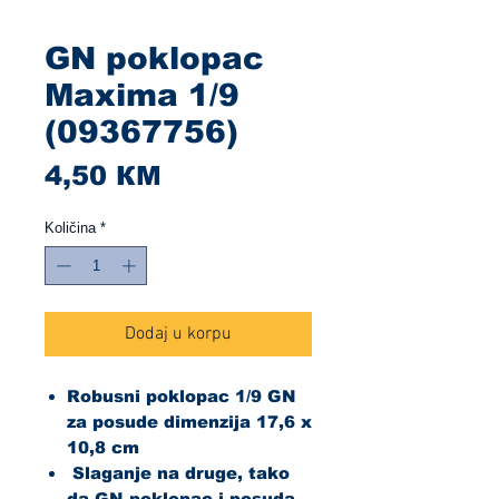
GN poklopac
Maxima 1/9
(09367756)
Cijena
4,50 КМ
Količina
*
Dodaj u korpu
Robusni poklopac 1/9 GN
za posude dimenzija 17,6 x
10,8 cm
Slaganje na druge, tako
da GN poklopac i posuda