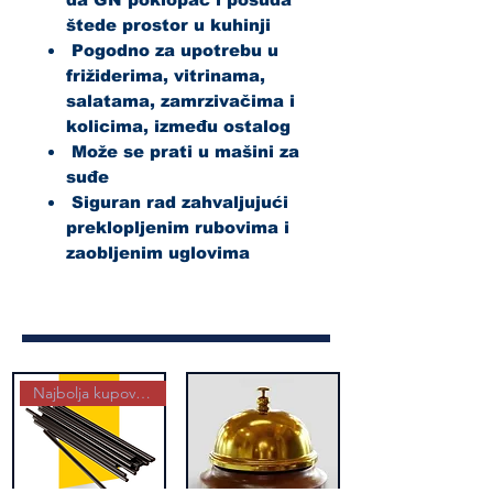
štede prostor u kuhinji
Pogodno za upotrebu u
frižiderima, vitrinama,
salatama, zamrzivačima i
kolicima, između ostalog
Može se prati u mašini za
suđe
Siguran rad zahvaljujući
preklopljenim rubovima i
zaobljenim uglovima
Najbolja kupovina