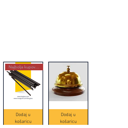
Najbolja kupovina
Crne
Zvono
Frappe
zlatne
slamke
boje
Dodaj u
Dodaj u
-
(20465)
500
košaricu
košaricu
komada
(16391)