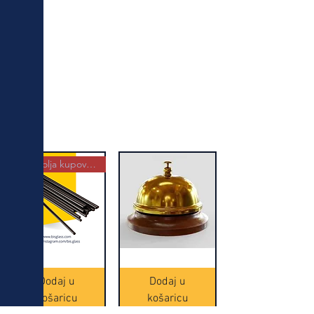
Najbolja kupovina
Crne
Zvono
Frappe
zlatne
slamke
boje
Dodaj u
Dodaj u
-
(20465)
500
košaricu
košaricu
komada
(16391)