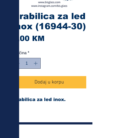
Grabilica za led
inox (16944-30)
Cijena
9,00 КМ
Količina
*
Dodaj u korpu
Grabilica za led inox.