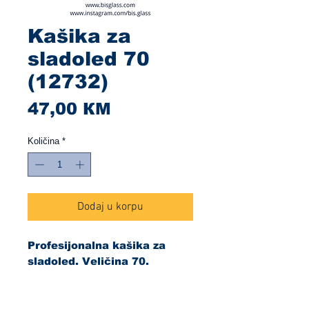
Kašika za
sladoled 70
(12732)
Cijena
47,00 КМ
Količina
*
Dodaj u korpu
Profesijonalna kašika za
sladoled. Veličina 70.