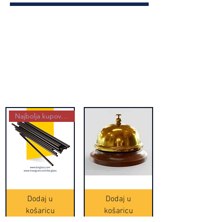
Najbolja kupovina
Crne
Zvono
Frappe
zlatne
slamke
boje
Dodaj u
Dodaj u
-
(20465)
500
košaricu
košaricu
komada
(16391)