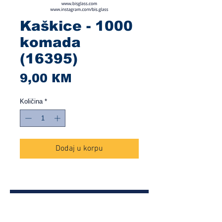
Kaškice - 1000
komada
(16395)
Cijena
9,00 КМ
Količina
*
Dodaj u korpu