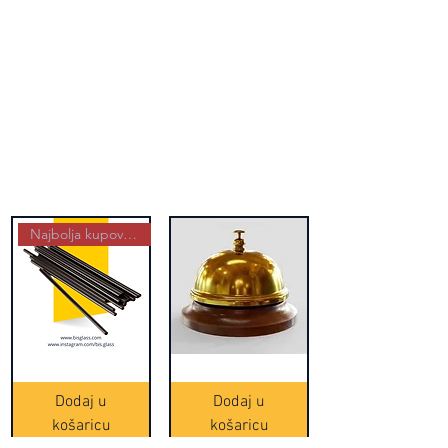
Najbolja kupovina
Crne
Zvono
Frappe
zlatne
slamke
boje
Dodaj u
Dodaj u
-
(20465)
500
košaricu
košaricu
komada
(16391)