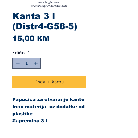
Kanta 3 l
(Distr4-G58-5)
Cijena
15,00 КМ
Količina
*
Dodaj u korpu
Papučica za otvaranje kante
Inox materijal uz dodatke od
plastike
Zapremina 3 l