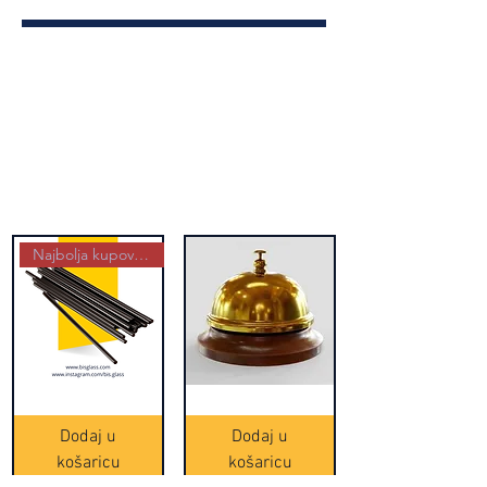
Najbolja kupovina
Crne
Zvono
Frappe
zlatne
slamke
boje
Dodaj u
Dodaj u
-
(20465)
500
košaricu
košaricu
komada
(16391)