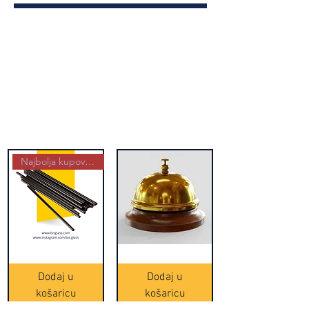
Najbolja kupovina
Crne
Zvono
Frappe
zlatne
slamke
boje
Dodaj u
Dodaj u
-
(20465)
500
košaricu
košaricu
komada
(16391)